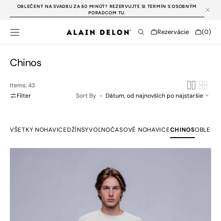
SKIP TO
OBLEČENÝ NA SVADBU ZA 60 MINÚT? REZERVUJTE SI TERMÍN S OSOBNÝM
CONTENT
PORADCOM TU.
Cart
Rezervácie
(0)
0
items
Collection:
Chinos
Items: 43
Filter
Sort By
VŠETKY NOHAVICE
DŽÍNSY
VOĽNOČASOVÉ NOHAVICE
CHINOS
OBLEKO
Olivové
chinos
nohavice