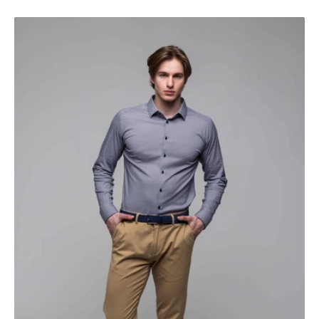
Hnedé
chinos
nohavice