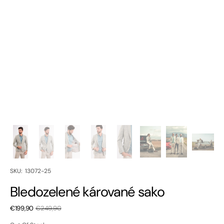
SKU:
SKU: 13072-25
Bledozelené kárované sako
€199,90
€249,90
Sale
Regular
price
price