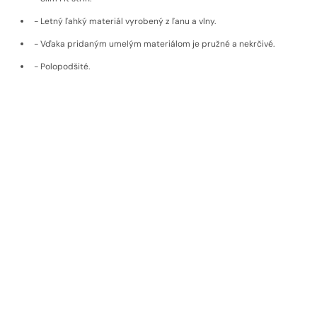
- Letný ľahký materiál vyrobený z ľanu a vlny.
- Vďaka pridaným umelým materiálom je pružné a nekrčivé.
- Polopodšité.
- Vyrobené na Slovensku.
Doprava a vrátenie
Materiál
EKOLOGICKÉ MATERIÁLY
Udržateľné materiály, poctivý pôvod,
nadčasová kvalita
Pri výrobe používame materiály od výrobcov, ktorí dbajú na
udržateľnosť a etiku. Naše látky pochádzajú od popredných
európskych značiek s dlhoročnou tradíciou, ako sú rakúsky
Getzner
,