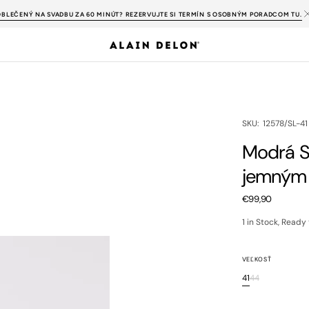
OBLEČENÝ NA SVADBU ZA 60 MINÚT? REZERVUJTE SI TERMÍN S OSOBNÝM PORADCOM TU.
 košele
Nové obleky
Nové nohavice
% Košele
% Nohavice
% Pulóvre a svetre
% Bundy a kabáty
y
SKU:
SKU: 12578/SL-41
Modrá Sl
ss košele
Spoločenské košele
Krátky rukáv
jemným
Oblekové nohavice
Krátke nohavice
Regular
€99,90
m
Pulóvre
Roláky
Svetre
Vesty
price
1 in Stock, Ready
VEĽKOSŤ
41
44
Variant
Variant
sold
sold
out
out