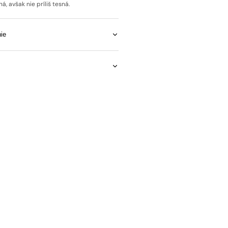
á, avšak nie príliš tesná.
ie
Open
media
2
in
gallery
view