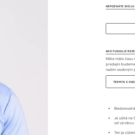
or
or
NEPOZNÁTE SVOJU 
unavailable
unavailable
AKO FUNGUJE REZ
Máte málo času n
predajni budeme 
našim osobným 
TERMÍN S O
Bledomodrá 
Je ušitá na 
od výrobcu G
Ten je zúžen