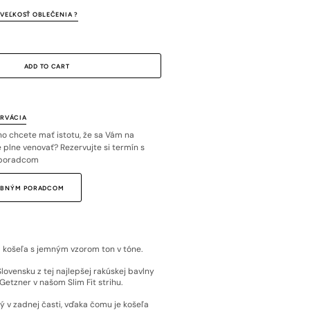
VEĽKOSŤ OBLEČENIA ?
ADD TO CART
ERVÁCIA
o chcete mať istotu, že sa Vám na
plne venovať? Rezervujte si termín s
poradcom
SOBNÝM PORADCOM
košeľa s jemným vzorom ton v tóne.
Slovensku z tej najlepšej rakúskej bavlny
etzner v našom Slim Fit strihu.
ý v zadnej časti, vďaka čomu je košeľa