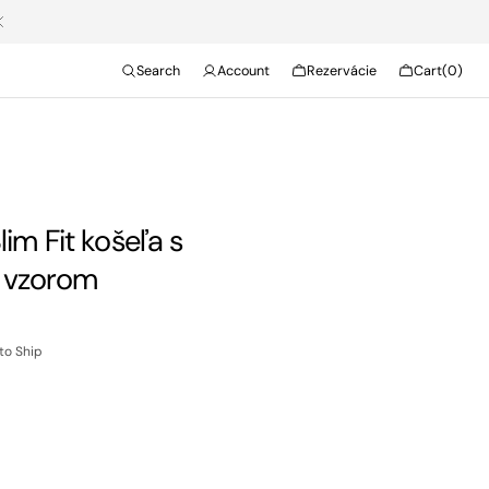
Cart
Search
Account
Rezervácie
Cart
(0)
0
items
im Fit košeľa s
 vzorom
 to Ship