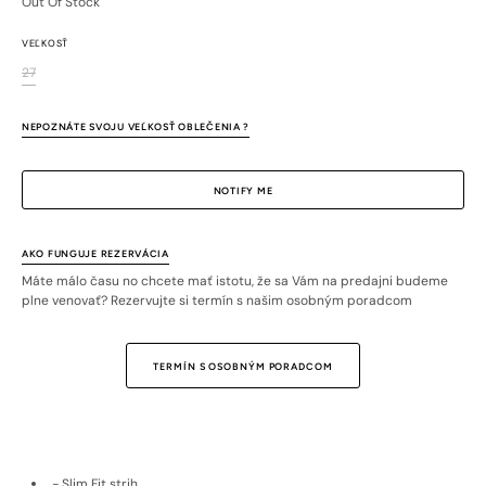
Out Of Stock
VEĽKOSŤ
27
Variant
sold
out
NEPOZNÁTE SVOJU VEĽKOSŤ OBLEČENIA ?
or
unavailable
NOTIFY ME
AKO FUNGUJE REZERVÁCIA
Máte málo času no chcete mať istotu, že sa Vám na predajni budeme
plne venovať? Rezervujte si termín s našim osobným poradcom
TERMÍN S OSOBNÝM PORADCOM
- Slim Fit strih.