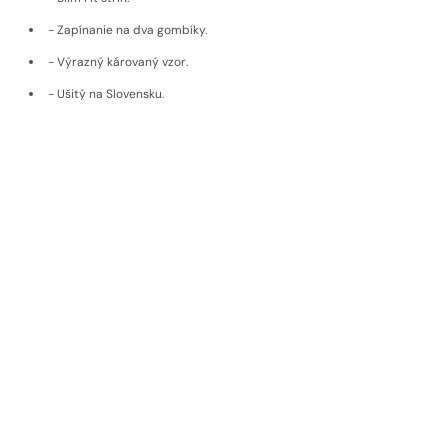
- Zapínanie na dva gombíky.
- Výrazný károvaný vzor.
- Ušitý na Slovensku.
- Strečový, nekrčivý zmesový materiál.
Doprava a vrátenie
Materiál
EKOLOGICKÉ MATERIÁLY
Udržateľné materiály, poctivý pôvod,
nadčasová kvalita
Pri výrobe používame materiály od výrobcov, ktorí dbajú na
udržateľnosť a etiku. Naše látky pochádzajú od popredných
európskych značiek s dlhoročnou tradíciou, ako sú rakúsky
Getzner
,