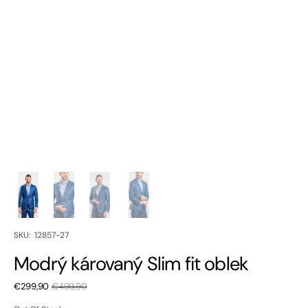
SKU:
SKU: 12857-27
Modrý károvaný Slim fit oblek
€299,90
€499,90
Sale
Regular
price
price