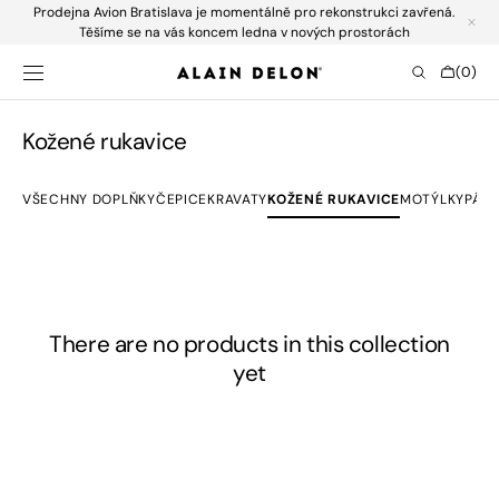
Prodejna Avion Bratislava je momentálně pro rekonstrukci zavřená.
SKIP TO
CONTENT
Těšíme se na vás koncem ledna v nových prostorách
Cart
(0)
0
items
Collection:
Kožené rukavice
VŠECHNY DOPLŇKY
ČEPICE
KRAVATY
KOŽENÉ RUKAVICE
MOTÝLKY
PÁSK
There are no products in this collection
yet