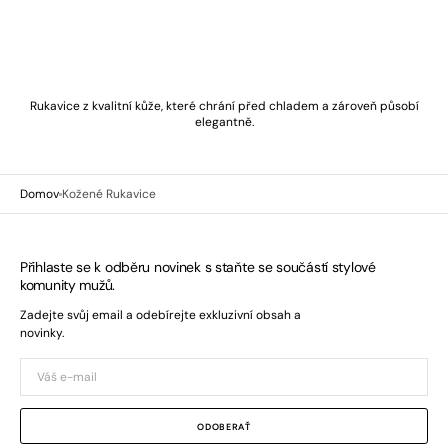
Rukavice z kvalitní kůže, které chrání před chladem a zároveň působí
elegantně.
Domov
Kožené Rukavice
Přihlaste se k odběru novinek s staňte se součástí stylové
komunity mužů.
Zadejte svůj email a odebírejte exkluzivní obsah a
novinky.
Váš
e-
mail
ODOBERAŤ