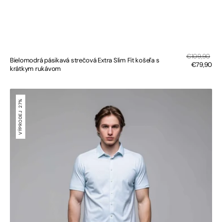
Sal
Regular
€109,90
Bielomodrá pásikavá strečová Extra Slim Fit košeľa s
pri
price
€79,90
krátkym rukávom
Bielozelená
strečová
27%
Extra
VÝPRODEJ
Slim
Fit
košeľa
s
krátkym
rukávom