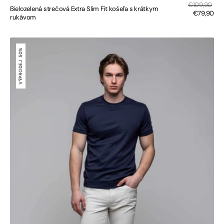
Sal
Regular
€109,90
Bielozelená strečová Extra Slim Fit košeľa s krátkym
pri
price
€79,90
rukávom
Tmavomodré
tričko
50%
s
VÝPRODEJ
patentom