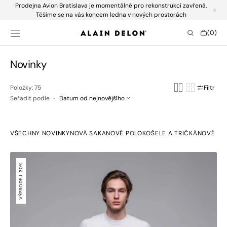
Prodejna Avion Bratislava je momentálně pro rekonstrukci zavřená.
SKIP TO
CONTENT
Těšíme se na vás koncem ledna v nových prostorách
Cart
(0)
0
items
Collection:
Novinky
Položky: 75
Filtr
Seřadit podle
VŠECHNY NOVINKY
NOVÁ SAKA
NOVÉ POLOKOŠELE A TRIČKÁ
NOVÉ KO
Bielosivé
úpletové
30%
tričko
VÝPRODEJ