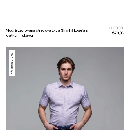
Sal
Regular
€109,90
Modrá vzorovaná strečová Extra Slim Fit košeľa s
pri
price
€79,90
krátkym rukávom
Biela
strečová
27%
Extra
VÝPRODEJ
Slim
Fit
košeľa
s
ružovomodrým
vzorom
s
krátkym
rukávom