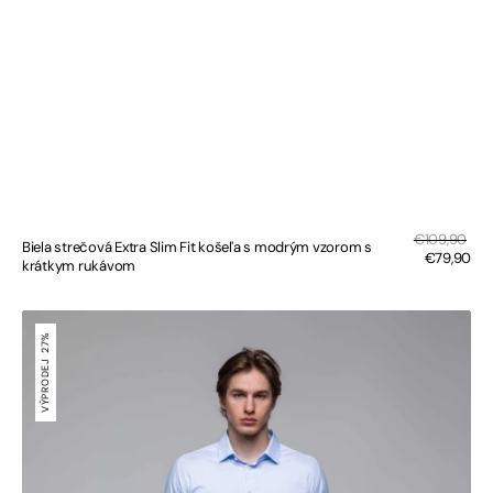
Sal
Regular
€109,90
Biela strečová Extra Slim Fit košeľa s modrým vzorom s
pri
price
€79,90
krátkym rukávom
Bielomodrá
pásikavá
27%
strečová
VÝPRODEJ
Extra
Slim
Fit
košeľa
s
krátkym