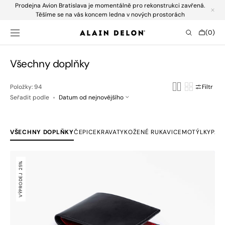
Prodejna Avion Bratislava je momentálně pro rekonstrukci zavřená.
SKIP TO
CONTENT
Těšíme se na vás koncem ledna v nových prostorách
Cart
(0)
0
items
Collection:
Všechny doplňky
Položky: 94
Filtr
Seřadit podle
VŠECHNY DOPLŇKY
ČEPICE
KRAVATY
KOŽENÉ RUKAVICE
MOTÝLKY
PÁS
Kožená
peňaženka
25%
VÝPRODEJ