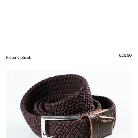
Regular
€29,90
Pletený pásek
price
Pletený
pásek