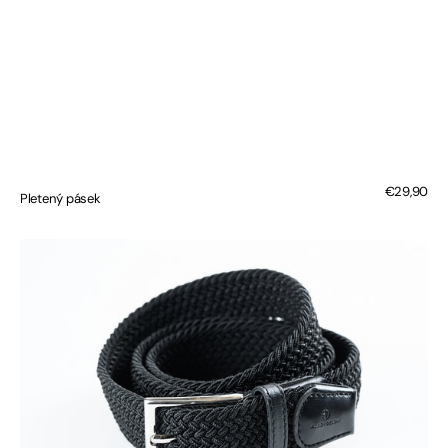
Regular
€29,90
Pletený pásek
price
Pletený
pásek