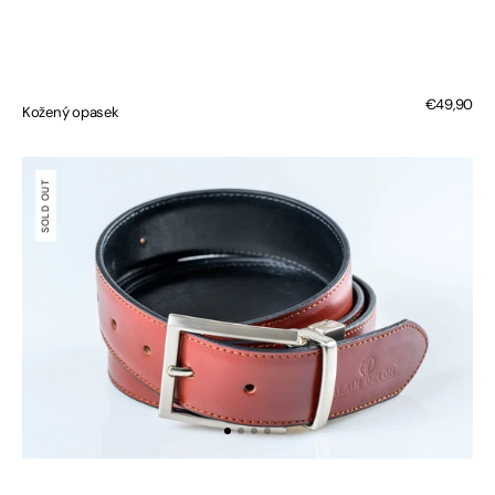
Regular
€49,90
Kožený opasek
price
Oboustranný
kožený
SOLD OUT
opasek