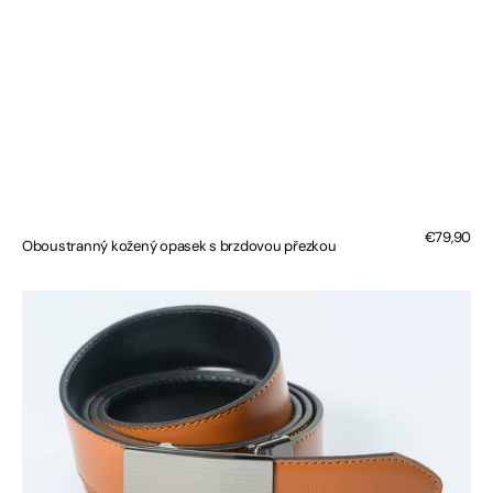
Regular
€79,90
Oboustranný kožený opasek s brzdovou přezkou
price
Oboustranný
kožený
opasek
s
brzdovou
přezkou