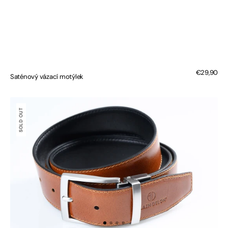
Regular
€29,90
Saténový vázací motýlek
price
Oboustranný
kožený
SOLD OUT
opasek