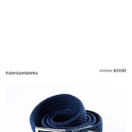
Sal
Regular
€79,90
€59,90
Kožená peňaženka
pri
price
PLETENÝ
OPASEK