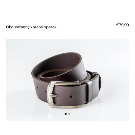
Regular
€79,90
Oboustranný kožený opasek
price
Kožený
opasek