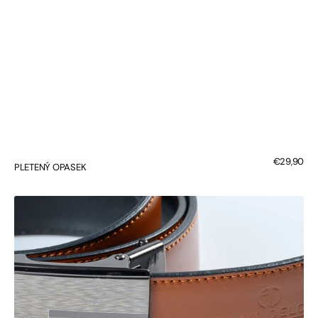
Regular
€29,90
PLETENÝ OPASEK
price
Oboustranný
kožený
opasek
s
brzdovou
přezkou