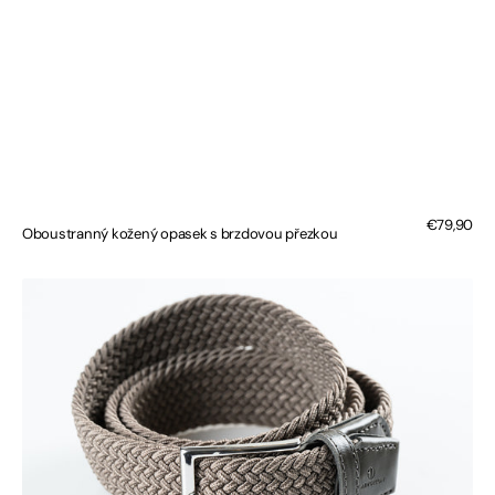
Regular
€79,90
Oboustranný kožený opasek s brzdovou přezkou
price
Pletený
pásek