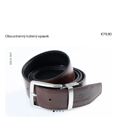
Regular
€79,90
Oboustranný kožený opasek
price
Oboustranný
kožený
SOLD OUT
opasek