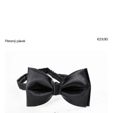
Regular
€29,90
Pletený pásek
price
Saténový
vázací
motýlek