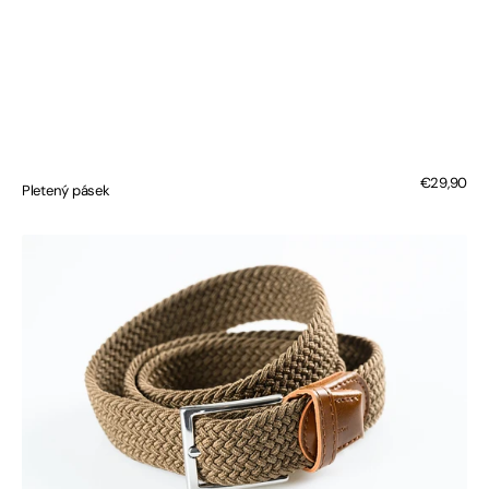
Regular
€29,90
Pletený pásek
price
Pletený
pásek