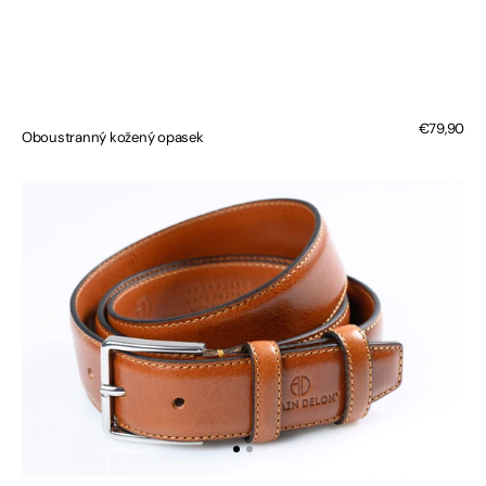
Regular
€79,90
Oboustranný kožený opasek
price
Kožený
opasek