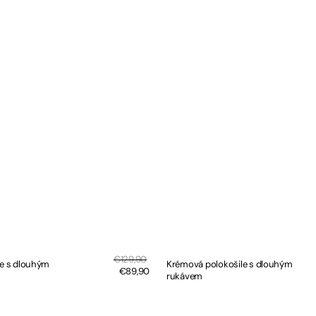
Sale
Regular
€129,90
le s dlouhým
Krémová polokošile s dlouhým
price
price
€89,90
rukávem
RYCHLÝ NÁHLED