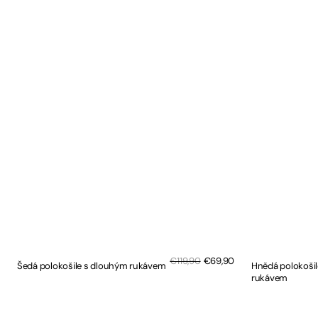
Sale
Regular
€119,90
€69,90
Šedá polokošile s dlouhým rukávem
Hnědá polokoši
price
price
rukávem
RYCHLÝ NÁHLED
RYCHLÝ NÁHLED