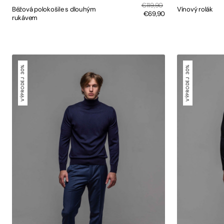
Sale
Regular
€119,90
Béžová polokošile s dlouhým
Vínový rolák
price
price
€69,90
rukávem
RYCHLÝ NÁHLED
RYCHLÝ NÁHLED
Tmavě
Černý
modrý
rolák
30%
30%
rolák
VÝPRODEJ
VÝPRODEJ