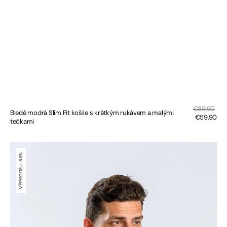
Sal
Regular
€89,90
Bledě modrá Slim Fit košile s krátkým rukávem a malými
pri
price
€59,90
tečkami
Bledě
modrá
33%
Extra
VÝPRODEJ
Slim
Fit
košile
s
krátkým
rukávem