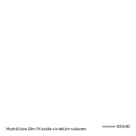
Sal
Regular
€89,90
€59,90
Modrá Extra Slim Fit košile s krátkým rukávem
pri
price