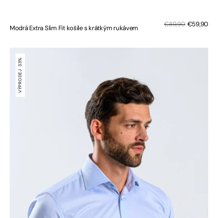
Sal
Regular
€89,90
€59,90
Modrá Extra Slim Fit košile s krátkým rukávem
pri
price
Bledě
modrá
33%
Slim
VÝPRODEJ
Fit
košile
s
krátkým
rukávem
a
malými
tečkami