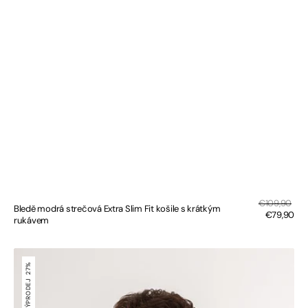
Sal
Regular
€109,90
Bledě modrá strečová Extra Slim Fit košile s krátkým
pri
price
€79,90
rukávem
Bílá
strečová
27%
Extra
VÝPRODEJ
Slim
Fit