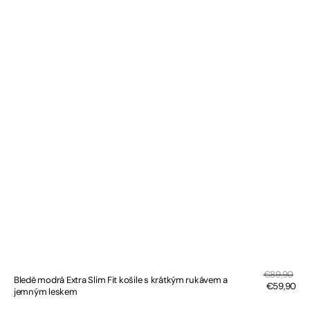
Sal
Regular
€89,90
Bledě modrá Extra Slim Fit košile s krátkým rukávem a
pri
price
€59,90
jemným leskem