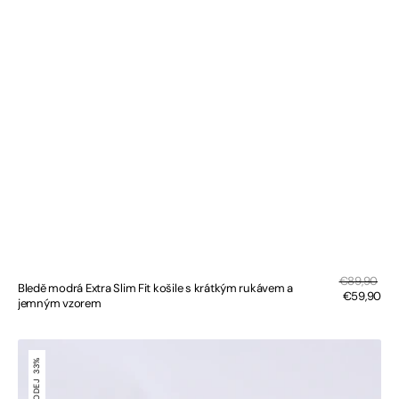
Sal
Regular
€89,90
Bledě modrá Extra Slim Fit košile s krátkým rukávem a
pri
price
€59,90
jemným vzorem
Modrá
Extra
33%
Slim
Fit