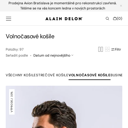
Prodejna Avion Bratislava je momentálně pro rekonstrukci zavřená.
SKIP TO
CONTENT
Těšíme se na vás koncem ledna v nových prostorách
Cart
(0)
0
items
Collection:
Volnočasové košile
Položky: 97
Filtr
Seřadit podle
VŠECHNY KOŠILE
STREČOVÉ KOŠILE
VOLNOČASOVÉ KOŠILE
BUSINESS
Modrá
Extra
33%
Slim
VÝPRODEJ
Fit
košile
s
krátkým
rukávem