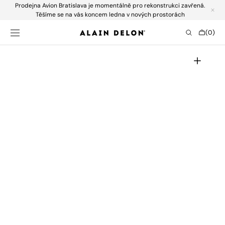
Prodejna Avion Bratislava je momentálně pro rekonstrukci zavřená.
SKIP TO
CONTENT
Těšíme se na vás koncem ledna v nových prostorách
Cart
(0)
0
items