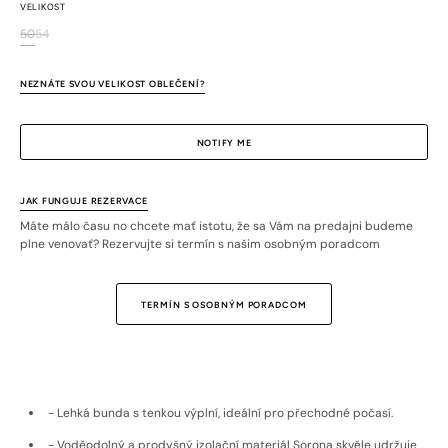
VELIKOST
50
54
Variant
Variant
sold
sold
out
out
NEZNÁTE SVOU VELIKOST OBLEČENÍ?
or
or
unavailable
unavailable
NOTIFY ME
JAK FUNGUJE REZERVACE
Máte málo času no chcete mať istotu, že sa Vám na predajni budeme
plne venovať? Rezervujte si termín s našim osobným poradcom
TERMÍN S OSOBNÝM PORADCOM
- Lehká bunda s tenkou výplní, ideální pro přechodné počasí.
- Voděodolný a prodyšný izolační materiál Sorona skvěle udržuje