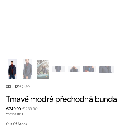
SKU:
SKU: 13167-50
Tmavě modrá přechodná bunda
€249,90
€289,90
Sale
Regular
Včetně DPH .
price
price
Out Of Stock