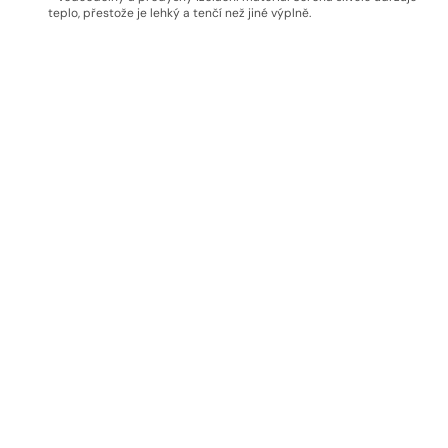
teplo, přestože je lehký a tenčí než jiné výplně.
- Dvě ozdobné náprsní kapsy a dvě boční kapsy.
- Délka, která zakryje i sako.
Doprava a vrácení
Materiál
EKOLOGICKÉ MATERIÁLY
Dbáme na kvalitu materiálů
Materiály, se kterými pracujeme pocházejí z zodpovědných továren
beroucích ohled na životní prostředí. Certifikace, které tyto materiály
mají, zaručují, že nejsou škodlivé pro lidi ani životní prostředí. Díky eko
přístupu jsou všechny naše produkty vysoce kvalitní a budou vám dělat
radost dlouhá léta.